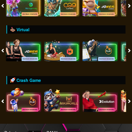
Virtual
Crash Game